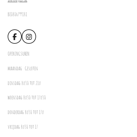
BE0806799181
F
I
a
n
c
s
OPENINGSUREN
e
t
b
a
maandag Gesloten
o
g
o
r
dinsdag 8u30 tot 21u
k
a
m
woensdag 8u30 tot 17u30
donderdag 8u30 tot 17u
vrijdag 8u30 tot 17