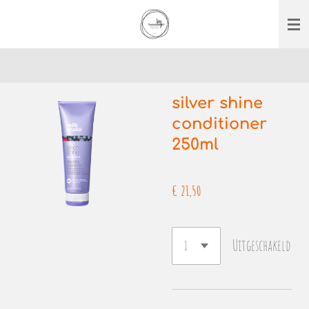
Ga
direct
naar
de
hoofdinhoud
silver shine
conditioner
250ml
€ 21,50
Uitgeschakeld