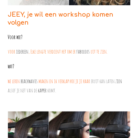
JEEY, je wil een workshop komen
volgen
Voor wie?
voor
iedereen
, Elke lengte verdient het om er
fabulous
uit te zien.
wat?
we leren
beachwaves
maken en ik verklap hoe je je haar
eruit kan laten
zien
alsof je net van de
kapper
komt.