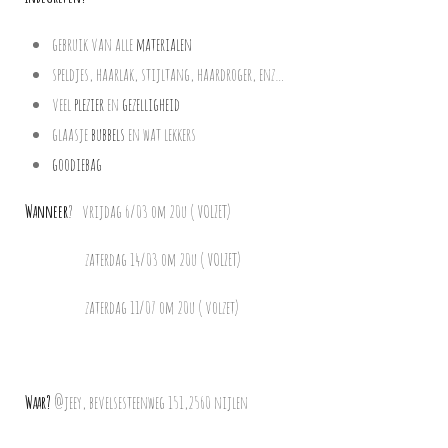
gebruik van alle
materialen
speldjes, haarlak, stijltang, haardroger, enz…
veel
plezier
en
gezelligheid
glaasje
bubbels
en wat lekkers
goodiebag
Wanneer
?
vrijdag 6/03 om 20u ( VOLZET)
zaterdag 14/03 om 20u ( VOLZET)
zaterdag 11/07 om 20u ( volzet)
Waar?
@jeey, bevelsesteenweg 151,2560 nijlen