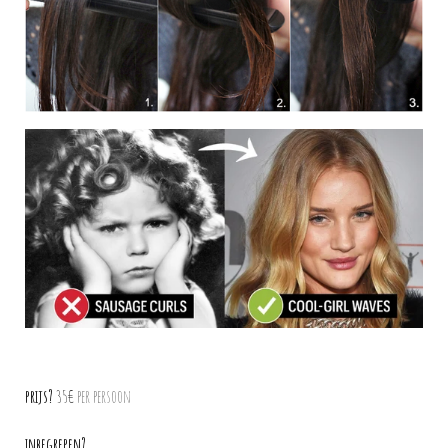
prijs?
35€
per persoon
inbegrepen?